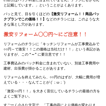
と記載しています。」ということがよくあります。
パッと見て、目を引くほどの
【激安リフォーム！！商品パッ
クプランでこの価格！！】
などのチラシには、このような大
きな落とし穴があります。
激安リフォーム○○円～にご注意！！
リフォームのチラシに「キッチンリフォームが工事費込みで
○○円～で激安！！この価格は当社だけ！！」という表記があ
りますが、この
“～”
に要注意です！！
工事費込みのパック料金に含まれていない、別途工事費用や
建材、出張費が掛かることがあります。
リフォームを終えてみたら、○○円のはずが、大幅に費用が増
えている・・・なんてことが (´；ω；`)
「激安○○円！！」を大きく宣伝しているチラシの最後の方を
よくご覧下さい。
すごーく小さな文字で、「工事内容により価格が変わりま