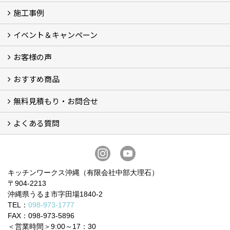
施工事例
会社概要 (3)
スタッフ紹介
ブログ
プライバシーポリシー
『安心と信頼』を形にする自社工場
イベント＆キャンペーン
施工事例
お客様の声
イベント＆キャンペーン
おすすめ商品
お客様の声 (34)
無料見積もり・お問合せ
BOSCHビルトイン食洗機 (6)
BOSCHビルトインIHクッキングヒーター (2)
お買い得！！商品＋交換パック（費用コミコミ） (12)
システムキッチン (5)
洗面化粧台 (4)
トイレ (9)
ビルトイン食器洗い乾燥機 (3)
ガスコンロ・IHヒーター
よくある質問
フォームで問い合わせる
LINEで概算見積り
電話で相談
無料現地調査をご希望の方
よくある質問 一覧
お問合せに関する質問 (6)
費用・見積り・お支払いに関する質問 (7)
工事に関する質問 (19)
キッチンワークス沖縄（有限会社中部大理石）
〒904-2213
沖縄県うるま市字田場1840-2
TEL：
098-973-1777
FAX：098-973-5896
＜営業時間＞9:00～17：30