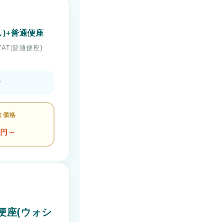
)+普通便座
47AT(普通便座)
レ
ミ価格
円～
便座(ウォシ