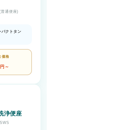
1(普通便座)
コンパクトタン
ミ価格
円～
洗浄便座
1SWS