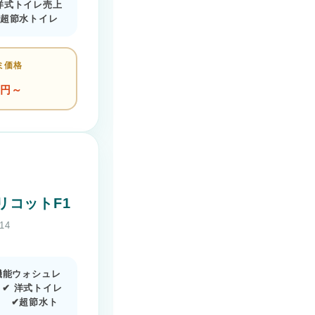
洋式トイレ売上
✔超節水トイレ
ミ価格
円～
リコットF1
14
高機能ウォシュレ
✔ 洋式トイレ
ク ✔超節水ト