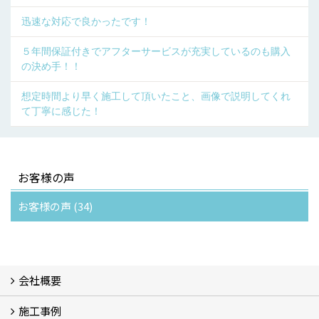
迅速な対応で良かったです！
５年間保証付きでアフターサービスが充実しているのも購入
の決め手！！
想定時間より早く施工して頂いたこと、画像で説明してくれ
て丁寧に感じた！
お客様の声
お客様の声 (34)
会社概要
施工事例
会社概要 (3)
スタッフ紹介
ブログ
プライバシーポリシー
『安心と信頼』を形にする自社工場