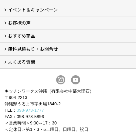
イベント＆キャンペーン
施工事例
お客様の声
イベント＆キャンペーン
おすすめ商品
お客様の声 (34)
無料見積もり・お問合せ
BOSCHビルトイン食洗機 (6)
BOSCHビルトインIHクッキングヒーター (2)
お買い得！！商品＋交換パック（費用コミコミ） (12)
システムキッチン (5)
洗面化粧台 (4)
トイレ (9)
ビルトイン食器洗い乾燥機 (3)
ガスコンロ・IHヒーター
よくある質問
フォームで問い合わせる
LINEで概算見積り
電話で相談
無料現地調査をご希望の方
よくある質問 一覧
お問合せに関する質問 (6)
費用・見積り・お支払いに関する質問 (7)
工事に関する質問 (19)
キッチンワークス沖縄（有限会社中部大理石）
〒904-2213
沖縄県うるま市字田場1840-2
TEL：
098-973-1777
FAX：098-973-5896
＜営業時間＞9:00～17：30
＜定休日＞第1・3・5土曜日、日曜日、祝日