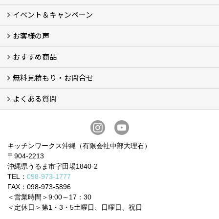
イベント＆キャンペーン
施工事例
お客様の声
イベント＆キャンペーン
おすすめ商品
お客様の声 (34)
無料見積もり・お問合せ
BOSCHビルトイン食洗機 (6)
BOSCHビルトインIHクッキングヒーター (2)
お買い得！！商品＋交換パック（費用コミコミ） (12)
システムキッチン (5)
洗面化粧台 (4)
トイレ (9)
ビルトイン食器洗い乾燥機 (3)
ガスコンロ・IHヒーター
よくある質問
フォームで問い合わせる
LINEで概算見積り
電話で相談
無料現地調査をご希望の方
よくある質問 一覧
お問合せに関する質問 (6)
費用・見積り・お支払いに関する質問 (7)
工事に関する質問 (19)
キッチンワークス沖縄（有限会社中部大理石）
〒904-2213
沖縄県うるま市字田場1840-2
TEL：
098-973-1777
FAX：098-973-5896
＜営業時間＞9:00～17：30
＜定休日＞第1・3・5土曜日、日曜日、祝日