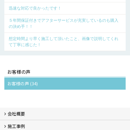
迅速な対応で良かったです！
５年間保証付きでアフターサービスが充実しているのも購入
の決め手！！
想定時間より早く施工して頂いたこと、画像で説明してくれ
て丁寧に感じた！
お客様の声
お客様の声 (34)
会社概要
施工事例
会社概要 (3)
スタッフ紹介
ブログ
プライバシーポリシー
『安心と信頼』を形にする自社工場