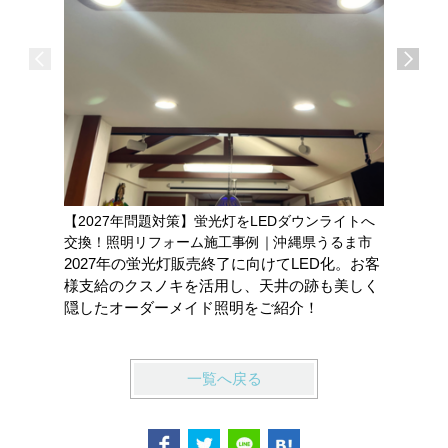
【2027年問題対策】蛍光灯をLEDダウンライトへ
オープン
交換！照明リフォーム施工事例｜沖縄県うるま市
ビネット
2027年の蛍光灯販売終了に向けてLED化。お客
光を取り
様支給のクスノキを活用し、天井の跡も美しく
りの空間
隠したオーダーメイド照明をご紹介！
一覧へ戻る