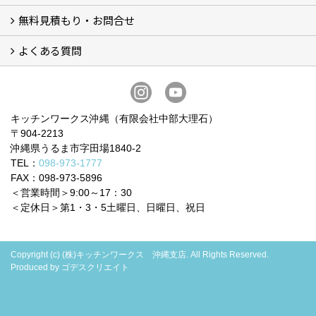
無料見積もり・お問合せ
BOSCHビルトイン食洗機 (6)
BOSCHビルトインIHクッキングヒーター (2)
お買い得！！商品＋交換パック（費用コミコミ） (12)
システムキッチン (5)
洗面化粧台 (4)
トイレ (9)
ビルトイン食器洗い乾燥機 (3)
ガスコンロ・IHヒーター
よくある質問
フォームで問い合わせる
LINEで概算見積り
電話で相談
無料現地調査をご希望の方
よくある質問 一覧
お問合せに関する質問 (6)
費用・見積り・お支払いに関する質問 (7)
工事に関する質問 (19)
キッチンワークス沖縄（有限会社中部大理石）
〒904-2213
沖縄県うるま市字田場1840-2
TEL：
098-973-1777
FAX：098-973-5896
＜営業時間＞9:00～17：30
＜定休日＞第1・3・5土曜日、日曜日、祝日
Copyright (c) (株)キッチンワークス 沖縄支店. All Rights Reserved.
Produced by
ゴデスクリエイト