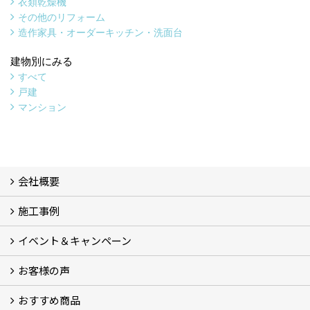
衣類乾燥機
その他のリフォーム
造作家具・オーダーキッチン・洗面台
建物別にみる
すべて
戸建
マンション
会社概要
施工事例
会社概要 (3)
スタッフ紹介
ブログ
プライバシーポリシー
『安心と信頼』を形にする自社工場
イベント＆キャンペーン
施工事例
お客様の声
イベント＆キャンペーン
おすすめ商品
お客様の声 (34)