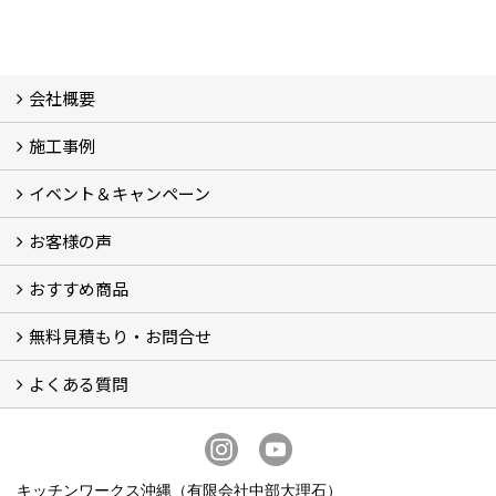
会社概要
施工事例
会社概要 (3)
スタッフ紹介
ブログ
プライバシーポリシー
『安心と信頼』を形にする自社工場
イベント＆キャンペーン
施工事例
お客様の声
イベント＆キャンペーン
おすすめ商品
お客様の声 (34)
無料見積もり・お問合せ
BOSCHビルトイン食洗機 (6)
BOSCHビルトインIHクッキングヒーター (2)
お買い得！！商品＋交換パック（費用コミコミ） (12)
システムキッチン (5)
洗面化粧台 (4)
トイレ (9)
ビルトイン食器洗い乾燥機 (3)
ガスコンロ・IHヒーター
よくある質問
フォームで問い合わせる
LINEで概算見積り
電話で相談
無料現地調査をご希望の方
よくある質問 一覧
お問合せに関する質問 (6)
費用・見積り・お支払いに関する質問 (7)
工事に関する質問 (19)
キッチンワークス沖縄（有限会社中部大理石）