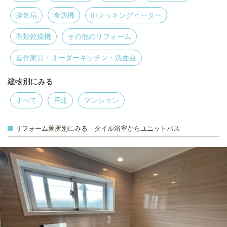
換気扇
食洗機
IHクッキングヒーター
衣類乾燥機
その他のリフォーム
造作家具・オーダーキッチン・洗面台
建物別にみる
すべて
戸建
マンション
リフォーム箇所別にみる｜タイル浴室からユニットバス