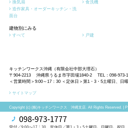
換気扇
食洗機
造作家具・オーダーキッチン・洗
面台
建物別にみる
すべて
戸建
キッチンワークス沖縄（有限会社中部大理石）
〒904-2213
沖縄県うるま市字田場1840-2
TEL：
098-973-
＜営業時間＞9:00～17：30
＜定休日＞第1・3・5土曜日、日
サイトマップ
Copyright (c) (株)キッチンワークス 沖縄支店. All Rights Reserved.
|
P
098-973-1777
受付／9:00～17：30 定休日／第1・3・5土曜日、日曜日、祝日