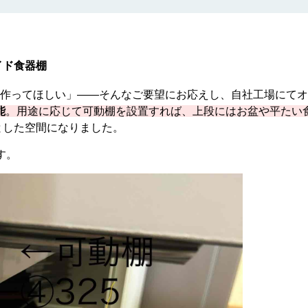
イド食器棚
作ってほしい」——そんなご要望にお応えし、自社工場にてオ
能
。用途に応じて可動棚を設置すれば、上段にはお盆や平たい
とした空間になりました。
す。