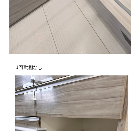
⇓可動棚なし