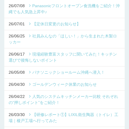
26/07/08
Panasonicフロントオープン食洗機をご紹介！沖
縄でも人気急上昇中♪
26/07/01
【定休日変更のお知らせ】
26/06/25
社員みんなの「ほしい！」から生まれた木製ロ
ッカー
26/06/17
現場経験豊富スタッフに聞いてみた！キッチン
選びで後悔しないポイント
26/05/08
パナソニックショールーム沖縄へ潜入！
26/04/30
ゴールデンウィーク休業のお知らせ
26/04/22
人気のシステムキッチンメーカー比較 それぞれ
の“押しポイント”をご紹介！
26/03/30
【研修レポート①】LIXIL衛生陶器（トイレ）工
場｜榎戸工場へ行ってみた