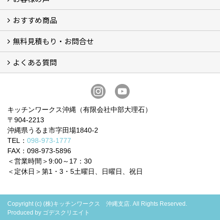
おすすめ商品
お客様の声 (34)
無料見積もり・お問合せ
BOSCHビルトイン食洗機 (6)
BOSCHビルトインIHクッキングヒーター (2)
お買い得！！商品＋交換パック（費用コミコミ） (12)
システムキッチン (5)
洗面化粧台 (4)
トイレ (9)
ビルトイン食器洗い乾燥機 (3)
ガスコンロ・IHヒーター
よくある質問
フォームで問い合わせる
LINEで概算見積り
電話で相談
無料現地調査をご希望の方
よくある質問 一覧
お問合せに関する質問 (6)
費用・見積り・お支払いに関する質問 (7)
工事に関する質問 (19)
キッチンワークス沖縄（有限会社中部大理石）
〒904-2213
沖縄県うるま市字田場1840-2
TEL：
098-973-1777
FAX：098-973-5896
＜営業時間＞9:00～17：30
＜定休日＞第1・3・5土曜日、日曜日、祝日
Copyright (c) (株)キッチンワークス 沖縄支店. All Rights Reserved.
Produced by
ゴデスクリエイト