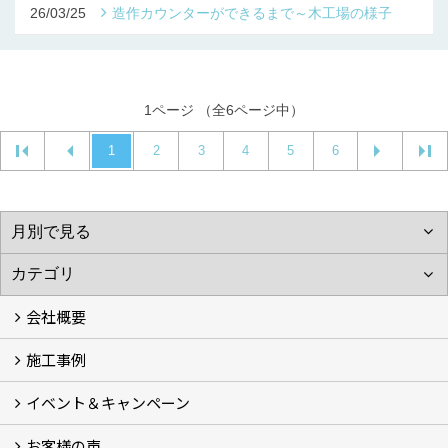
26/03/25
造作カウンターができるまで～木工場の様子
1ページ （全6ページ中）
1
2
3
4
5
6
会社概要
施工事例
会社概要 (3)
スタッフ紹介
ブログ
プライバシーポリシー
『安心と信頼』を形にする自社工場
イベント＆キャンペーン
施工事例
お客様の声
イベント＆キャンペーン