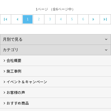
1ページ （全6ページ中）
1
2
3
4
5
6
会社概要
施工事例
会社概要 (3)
スタッフ紹介
ブログ
プライバシーポリシー
『安心と信頼』を形にする自社工場
イベント＆キャンペーン
施工事例
お客様の声
イベント＆キャンペーン
おすすめ商品
お客様の声 (34)