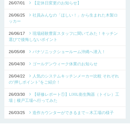
26/07/01
【定休日変更のお知らせ】
26/06/25
社員みんなの「ほしい！」から生まれた木製ロ
ッカー
26/06/17
現場経験豊富スタッフに聞いてみた！キッチン
選びで後悔しないポイント
26/05/08
パナソニックショールーム沖縄へ潜入！
26/04/30
ゴールデンウィーク休業のお知らせ
26/04/22
人気のシステムキッチンメーカー比較 それぞれ
の“押しポイント”をご紹介！
26/03/30
【研修レポート①】LIXIL衛生陶器（トイレ）工
場｜榎戸工場へ行ってみた
26/03/25
造作カウンターができるまで～木工場の様子