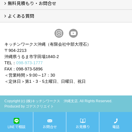
無料見積もり・お問合せ
BOSCHビルトイン食洗機 (6)
BOSCHビルトインIHクッキングヒーター (2)
お買い得！！商品＋交換パック（費用コミコミ） (12)
システムキッチン (5)
洗面化粧台 (4)
トイレ (9)
ビルトイン食器洗い乾燥機 (3)
ガスコンロ・IHヒーター
よくある質問
フォームで問い合わせる
LINEで概算見積り
電話で相談
無料現地調査をご希望の方
よくある質問 一覧
お問合せに関する質問 (6)
費用・見積り・お支払いに関する質問 (7)
工事に関する質問 (19)
キッチンワークス沖縄（有限会社中部大理石）
〒904-2213
沖縄県うるま市字田場1840-2
TEL：
098-973-1777
FAX：098-973-5896
＜営業時間＞9:00～17：30
＜定休日＞第1・3・5土曜日、日曜日、祝日
Copyright (c) (株)キッチンワークス 沖縄支店. All Rights Reserved.
Produced by
ゴデスクリエイト
LINEで相談
お問合せ
お見積り
電話