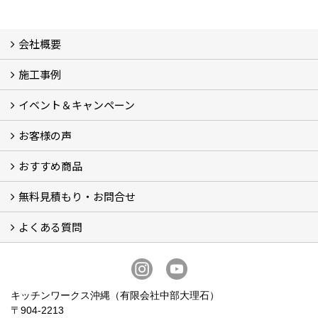
会社概要
施工事例
会社概要 (3)
スタッフ紹介
ブログ
プライバシーポリシー
『安心と信頼』を形にする自社工場
イベント＆キャンペーン
施工事例
お客様の声
イベント＆キャンペーン
おすすめ商品
お客様の声 (34)
無料見積もり・お問合せ
BOSCHビルトイン食洗機 (6)
BOSCHビルトインIHクッキングヒーター (2)
お買い得！！商品＋交換パック（費用コミコミ） (12)
システムキッチン (5)
洗面化粧台 (4)
トイレ (9)
ビルトイン食器洗い乾燥機 (3)
ガスコンロ・IHヒーター
よくある質問
フォームで問い合わせる
LINEで概算見積り
電話で相談
無料現地調査をご希望の方
よくある質問 一覧
お問合せに関する質問 (6)
費用・見積り・お支払いに関する質問 (7)
工事に関する質問 (19)
キッチンワークス沖縄（有限会社中部大理石）
〒904-2213