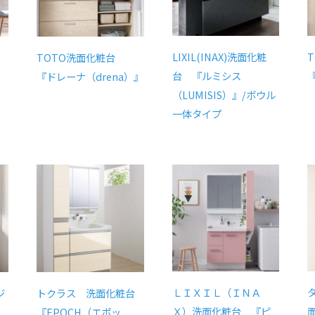
LIXIL(INAX)洗面化粧
TOTO洗面化粧台
台 『ルミシス
『ドレーナ（drena）』
（LUMISIS）』/ボウル
一体タイプ
ＬＩＸＩＬ（ＩＮＡ
ジ
トクラス 洗面化粧台
Ｘ）洗面化粧台 『ピ
『EPOCH（エポッ