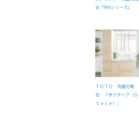
台『MXシリーズ』
ＴＯＴＯ 洗面化粧
台 『オクターブ（Ｏ
ｔａｖｅ）
』