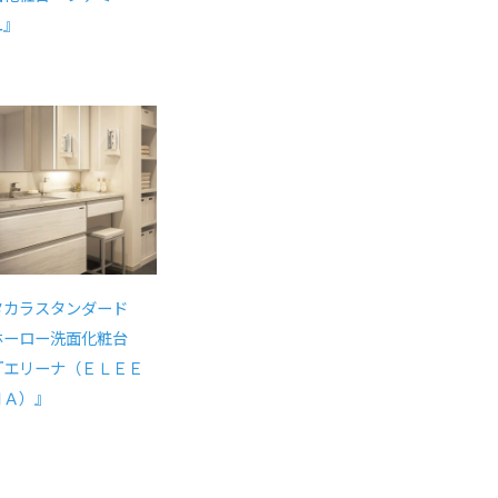
ユ』
タカラスタンダード
ホーロー洗面化粧台
『
エリーナ（ＥＬＥＥ
ＮＡ）
』