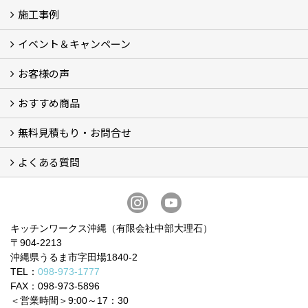
施工事例
会社概要 (3)
スタッフ紹介
ブログ
プライバシーポリシー
『安心と信頼』を形にする自社工場
イベント＆キャンペーン
施工事例
お客様の声
イベント＆キャンペーン
おすすめ商品
お客様の声 (34)
無料見積もり・お問合せ
BOSCHビルトイン食洗機 (6)
BOSCHビルトインIHクッキングヒーター (2)
お買い得！！商品＋交換パック（費用コミコミ） (12)
システムキッチン (5)
洗面化粧台 (4)
トイレ (9)
ビルトイン食器洗い乾燥機 (3)
ガスコンロ・IHヒーター
よくある質問
フォームで問い合わせる
LINEで概算見積り
電話で相談
無料現地調査をご希望の方
よくある質問 一覧
お問合せに関する質問 (6)
費用・見積り・お支払いに関する質問 (7)
工事に関する質問 (19)
キッチンワークス沖縄（有限会社中部大理石）
〒904-2213
沖縄県うるま市字田場1840-2
TEL：
098-973-1777
FAX：098-973-5896
＜営業時間＞9:00～17：30